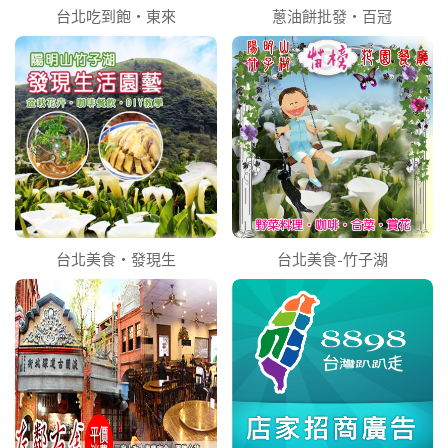
台北吃到飽‧東來
蔥油餅批發‧百冠
台北美食‧發現生
台北美食-竹子湖