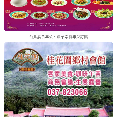
台北素食年菜‧法華素食年菜訂購