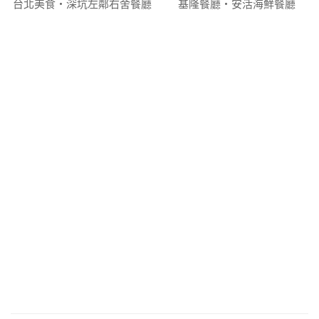
台北美食‧深坑左鄰右舍餐廳
基隆餐廳‧安活海鮮餐廳