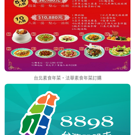
台北素食年菜‧法華素食年菜訂購