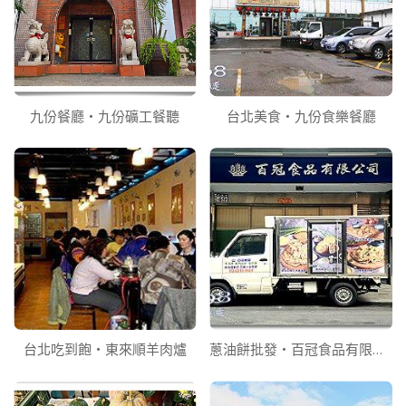
九份餐廳‧九份礦工餐聽
台北美食‧九份食樂餐廳
台北吃到飽‧東來順羊肉爐
蔥油餅批發‧百冠食品有限公司