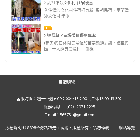
馬祖津沙文化村-住宿優惠-
入住津沙文化村住宿打九折! 馬祖民宿‧南竿津
沙文化村 津沙...
通霄興民農場房價優惠專案
(建民)興民休閒農場位於苗栗縣通霄鎮，福至興
臨「十大經典農漁村」 鄰近...
民宿總覽
客服時間：週一～週五09：00～18：00（午休12:00-13:30）
服務專線：（02）2971-2225
E-mail：565751@gmail.com
版權聲明 © 8898台灣趴趴走住宿網・版權所有，請勿轉載
網站導覽