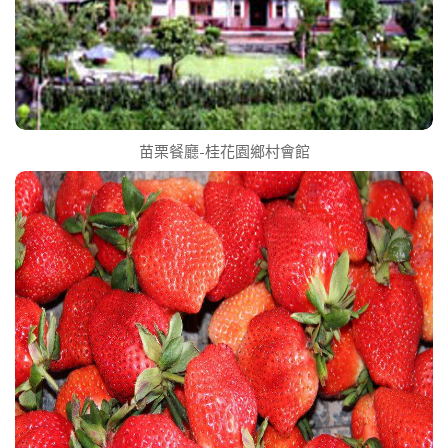
苗栗餐廳-桂花園鄉村會館