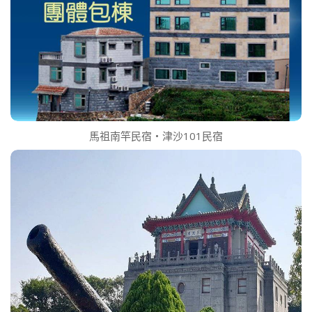
馬祖南竿民宿‧津沙101民宿