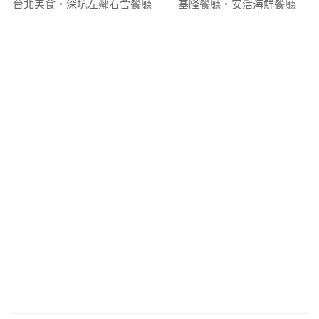
台北美食‧深坑左鄰右舍餐廳
基隆餐廳‧安活海鮮餐廳