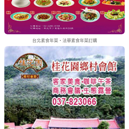
台北素食年菜‧法華素食年菜訂購