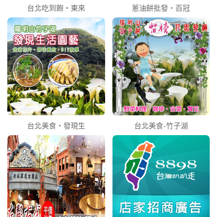
台北吃到飽‧東來
蔥油餅批發‧百冠
台北美食‧發現生
台北美食-竹子湖