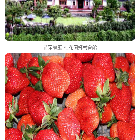
苗栗餐廳-桂花園鄉村會館