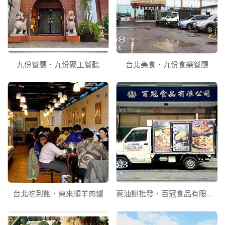
九份餐廳‧九份礦工餐聽
台北美食‧九份食樂餐廳
台北吃到飽‧東來順羊肉爐
蔥油餅批發‧百冠食品有限公司