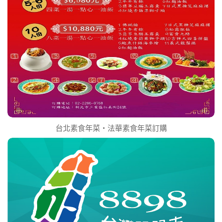
台北素食年菜‧法華素食年菜訂購