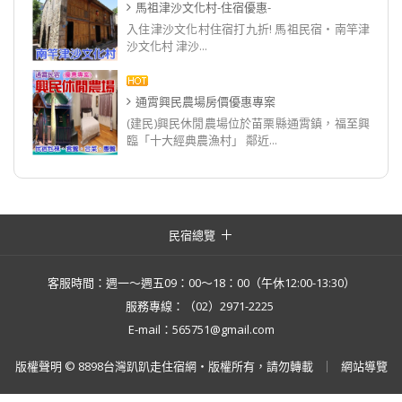
馬祖津沙文化村-住宿優惠-
入住津沙文化村住宿打九折! 馬祖民宿‧南竿津
沙文化村 津沙...
通霄興民農場房價優惠專案
(建民)興民休閒農場位於苗栗縣通霄鎮，福至興
臨「十大經典農漁村」 鄰近...
民宿總覽
客服時間：週一～週五09：00～18：00（午休12:00-13:30）
服務專線：（02）2971-2225
E-mail：565751@gmail.com
版權聲明 © 8898台灣趴趴走住宿網・版權所有，請勿轉載
網站導覽