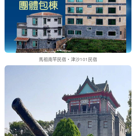
馬祖南竿民宿‧津沙101民宿