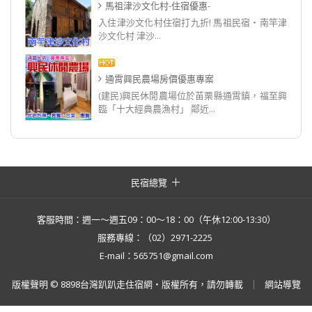
馬祖津沙文化村-住宿優惠-
入住津沙文化村住宿打九折! 馬祖民宿‧南竿津
沙文化村 津沙...
通霄興民農場房價優惠專案
(建民)興民休閒農場位於苗栗縣通霄鎮，福至興
臨「十大經典農漁村」 鄰近...
民宿總覽
客服時間：週一～週五09：00～18：00（午休12:00-13:30）
服務專線：（02）2971-2225
E-mail：565751@gmail.com
版權聲明 © 8898台灣趴趴走住宿網・版權所有，請勿轉載
網站導覽