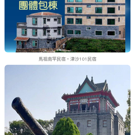
馬祖南竿民宿‧津沙101民宿