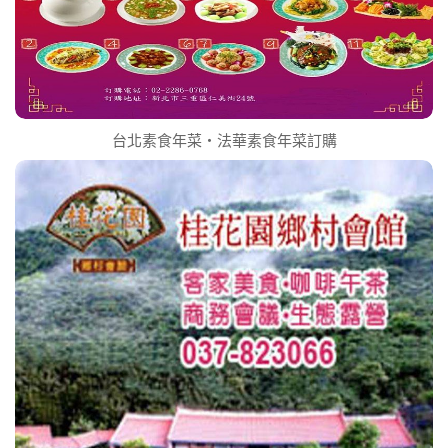
台北素食年菜‧法華素食年菜訂購