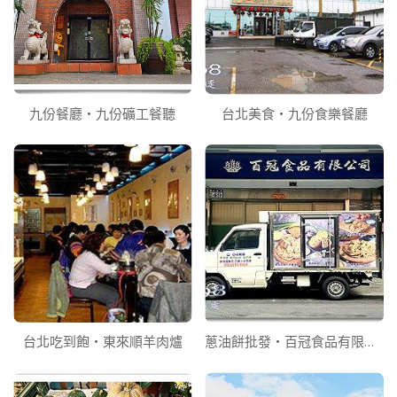
九份餐廳‧九份礦工餐聽
台北美食‧九份食樂餐廳
台北吃到飽‧東來順羊肉爐
蔥油餅批發‧百冠食品有限公司