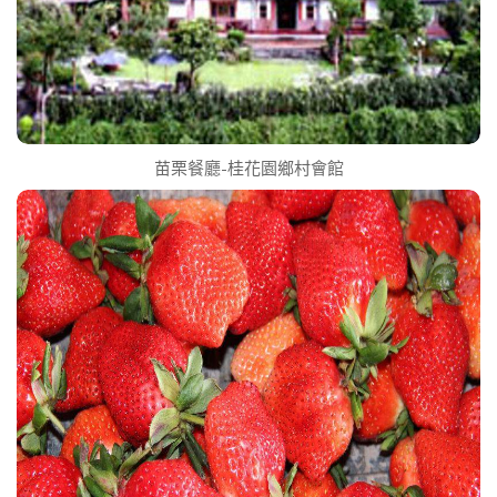
苗栗餐廳-桂花園鄉村會館