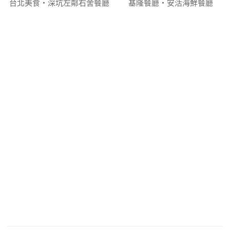
台北美食‧深坑左鄰右舍餐廳
基隆餐廳‧安活海鮮餐廳