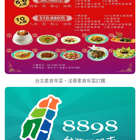
台北素食年菜‧法華素食年菜訂購