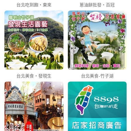
台北吃到飽‧東來
蔥油餅批發‧百冠
台北美食‧發現生
台北美食-竹子湖