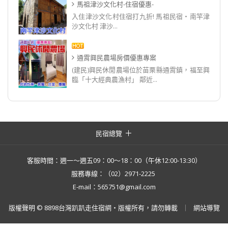
馬祖津沙文化村-住宿優惠-
入住津沙文化村住宿打九折! 馬祖民宿‧南竿津
沙文化村 津沙...
通霄興民農場房價優惠專案
(建民)興民休閒農場位於苗栗縣通霄鎮，福至興
臨「十大經典農漁村」 鄰近...
民宿總覽
客服時間：週一～週五09：00～18：00（午休12:00-13:30）
服務專線：（02）2971-2225
E-mail：565751@gmail.com
版權聲明 © 8898台灣趴趴走住宿網・版權所有，請勿轉載
網站導覽