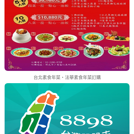
台北素食年菜‧法華素食年菜訂購