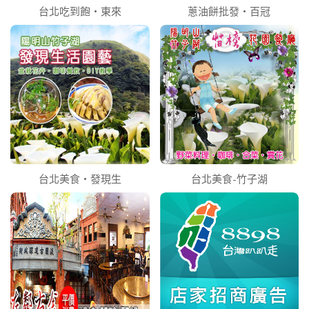
台北吃到飽‧東來
蔥油餅批發‧百冠
台北美食‧發現生
台北美食-竹子湖