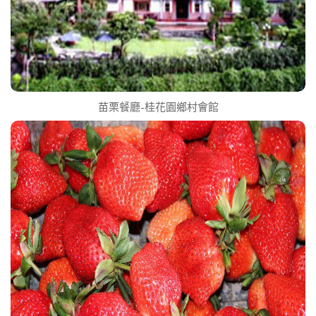
苗栗餐廳-桂花園鄉村會館