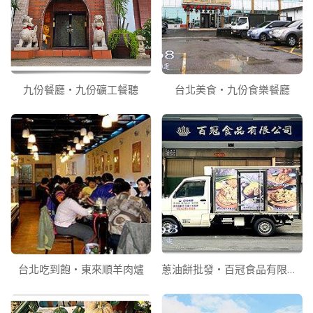
九份餐廳‧九份礦工餐聽
台北美食‧九份食樂餐廳
台北吃到飽‧東來順羊肉爐
蔥油餅批發‧百冠食品有限公司