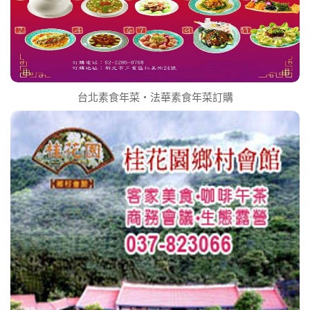
台北素食年菜‧法華素食年菜訂購