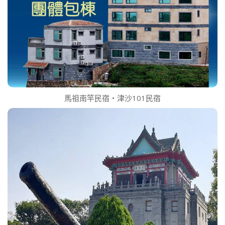
馬祖南竿民宿‧津沙101民宿