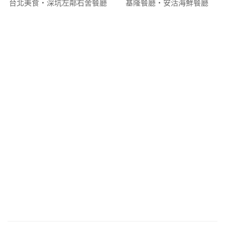
台北美食‧深坑左鄰右舍餐廳
基隆餐廳‧安活海鮮餐廳