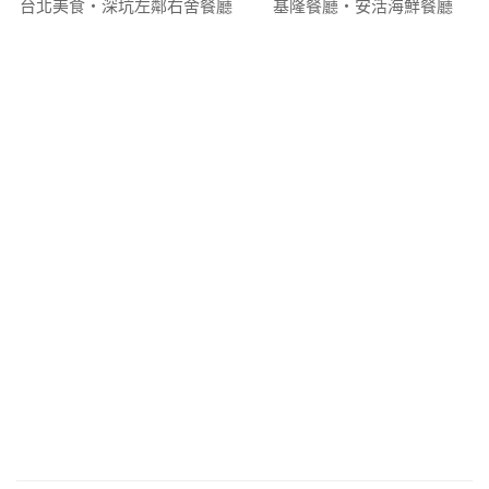
台北美食‧深坑左鄰右舍餐廳
基隆餐廳‧安活海鮮餐廳