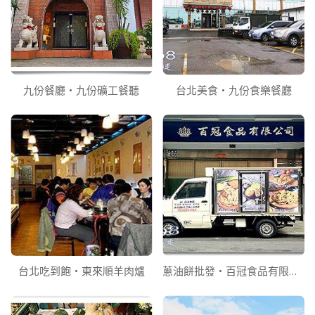
九份餐廳‧九份礦工餐聽
台北美食‧九份食樂餐廳
台北吃到飽‧東來順羊肉爐
蔥油餅批發‧百冠食品有限公司