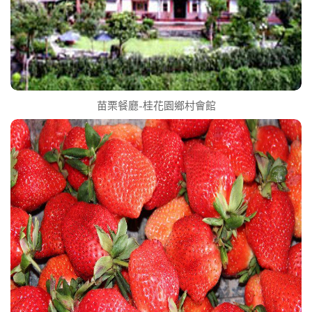
苗栗餐廳-桂花園鄉村會館