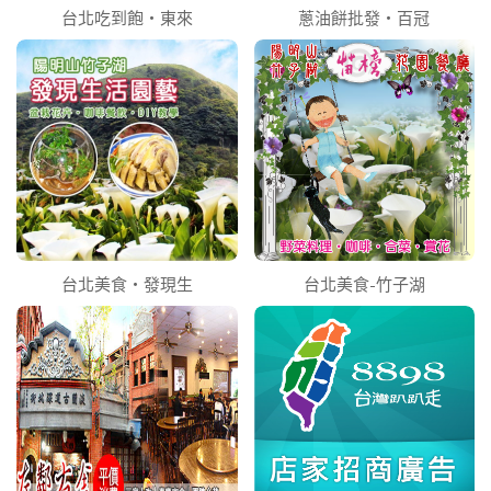
台北吃到飽‧東來
蔥油餅批發‧百冠
台北美食‧發現生
台北美食-竹子湖