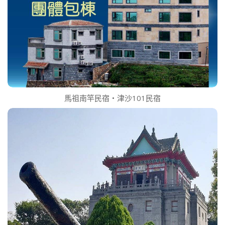
馬祖南竿民宿‧津沙101民宿