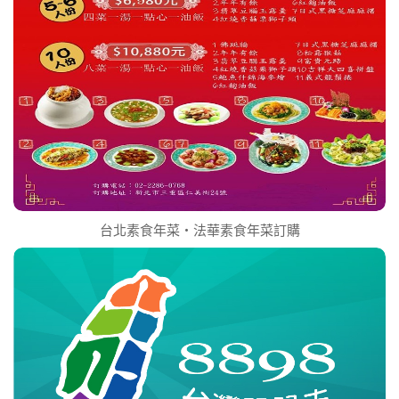
台北素食年菜‧法華素食年菜訂購