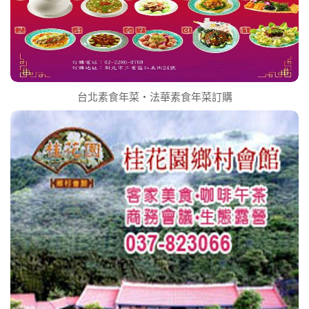
台北素食年菜‧法華素食年菜訂購