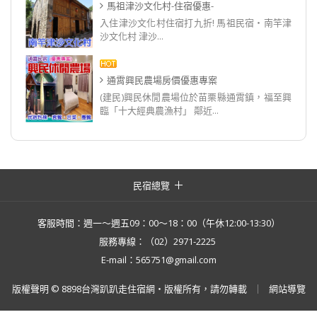
馬祖津沙文化村-住宿優惠-
入住津沙文化村住宿打九折! 馬祖民宿‧南竿津
沙文化村 津沙...
通霄興民農場房價優惠專案
(建民)興民休閒農場位於苗栗縣通霄鎮，福至興
臨「十大經典農漁村」 鄰近...
民宿總覽
客服時間：週一～週五09：00～18：00（午休12:00-13:30）
服務專線：（02）2971-2225
E-mail：565751@gmail.com
版權聲明 © 8898台灣趴趴走住宿網・版權所有，請勿轉載
網站導覽