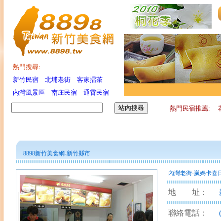
熱門搜尋:
新竹民宿
北埔老街
客家擂茶
內灣風景區
南庄民宿
通霄民宿
熱門民宿推薦:
8898
新竹美食網
-新竹縣市
內灣老街-嵐媽卡喜
地 址：
聯絡電話：