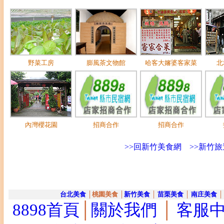
野菜工房
膨風茶文物館
哈客大嬸婆客家菜
北
內灣櫻花園
招商合作
招商合作
>>回新竹美食網
>>新竹
台北美食
│桃園美食 │
新竹美食
│
苗栗美食
│
南庄美食
│
8898首頁
│
關於我們
│
客服