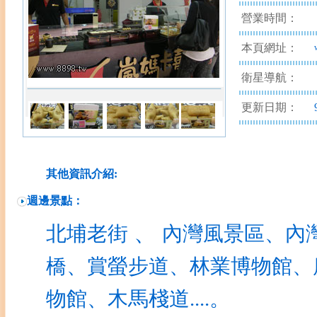
營業時間：
本頁網址：
衛星導航：
更新日期：
其他資訊介紹:
週邊景點：
、
北埔老街
內灣風景區
、內
橋、賞螢步道、林業博物館、
物館、木馬棧道....。