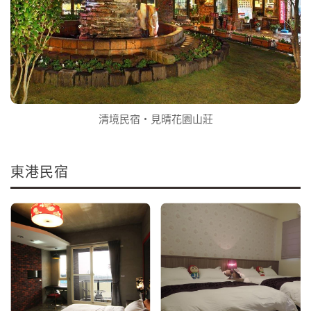
清境民宿‧見晴花園山莊
東港民宿