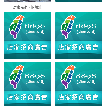
屏東民宿‧怡然雅