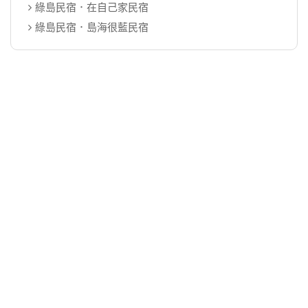
綠島民宿．在自己家民宿
綠島民宿．島海很藍民宿