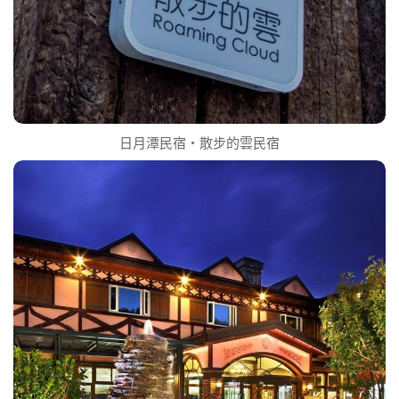
日月潭民宿‧散步的雲民宿