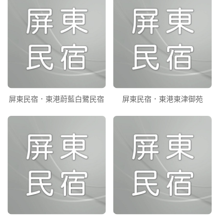
屏東民宿．東港蔚藍白鷺民宿
屏東民宿．東港東津御苑