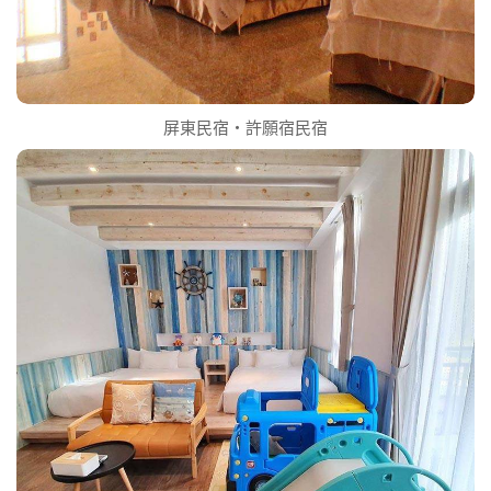
屏東民宿‧許願宿民宿