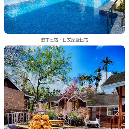
墾丁民宿．日安摩墅民宿