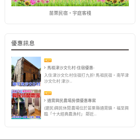
苗栗民宿‧宇庭客棧
優惠訊息
馬祖津沙文化村-住宿優惠-
入住津沙文化村住宿打九折! 馬祖民宿‧南竿津
沙文化村 津沙...
通霄興民農場房價優惠專案
(建民)興民休閒農場位於苗栗縣通霄鎮，福至興
臨「十大經典農漁村」 鄰近...