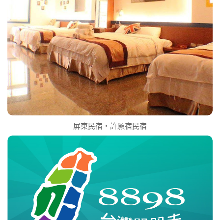
屏東民宿‧許願宿民宿