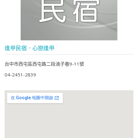
逢甲民宿．心戀逢甲
台中市西屯區西屯路二段湳子巷9-11號
04-2451-2839