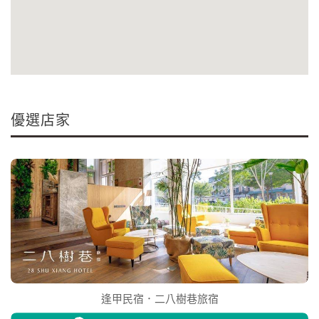
優選店家
逢甲民宿．二八樹巷旅宿