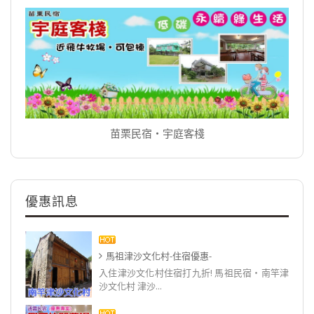
苗栗民宿‧宇庭客棧
優惠訊息
馬祖津沙文化村-住宿優惠-
入住津沙文化村住宿打九折! 馬祖民宿‧南竿津
沙文化村 津沙...