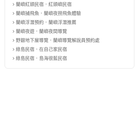
蘭嶼紅頭民宿．紅頭嶼民宿
蘭嶼捕飛魚．蘭嶼夜撈飛魚體驗
蘭嶼浮潛預約．蘭嶼浮潛推薦
蘭嶼夜遊．蘭嶼夜間導覽
野銀地下屋導覽．蘭嶼導覽解說員預約處
綠島民宿．在自己家民宿
綠島民宿．島海很藍民宿