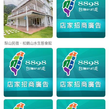
梨山民宿．松鶴山水生態會館