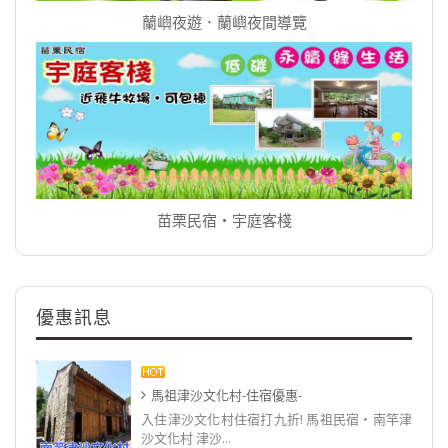
蘭嶼夜遊．蘭嶼夜間導覽
苗栗民宿‧宇庭客棧
優惠訊息
馬祖津沙文化村-住宿優惠-
入住津沙文化村住宿打九折! 馬祖民宿‧南竿津
沙文化村 津沙...