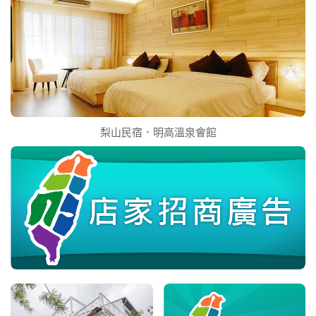
梨山民宿．明高溫泉會館