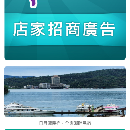
日月潭民宿‧全家湖畔民宿