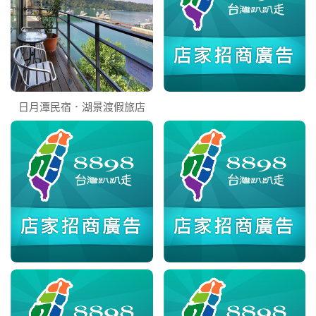
日月潭民宿．湖景渡假旅店