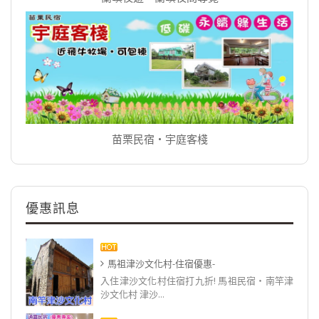
苗栗民宿‧宇庭客棧
優惠訊息
馬祖津沙文化村-住宿優惠-
入住津沙文化村住宿打九折! 馬祖民宿‧南竿津
沙文化村 津沙...