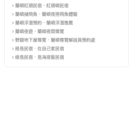
蘭嶼紅頭民宿．紅頭嶼民宿
蘭嶼捕飛魚．蘭嶼夜撈飛魚體驗
蘭嶼浮潛預約．蘭嶼浮潛推薦
蘭嶼夜遊．蘭嶼夜間導覽
野銀地下屋導覽．蘭嶼導覽解說員預約處
綠島民宿．在自己家民宿
綠島民宿．島海很藍民宿