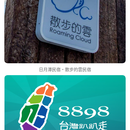
日月潭民宿‧散步的雲民宿