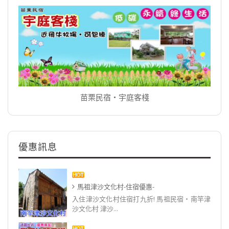
苗栗民宿‧宇庭客棧
優惠訊息
馬祖津沙文化村-住宿優惠-
入住津沙文化村住宿打九折! 馬祖民宿‧南竿津
沙文化村 津沙...