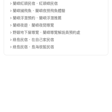
蘭嶼紅頭民宿．紅頭嶼民宿
蘭嶼捕飛魚．蘭嶼夜撈飛魚體驗
蘭嶼浮潛預約．蘭嶼浮潛推薦
蘭嶼夜遊．蘭嶼夜間導覽
野銀地下屋導覽．蘭嶼導覽解說員預約處
綠島民宿．在自己家民宿
綠島民宿．島海很藍民宿