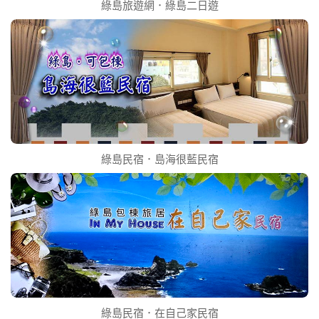
綠島旅遊網．綠島二日遊
綠島民宿．島海很藍民宿
綠島民宿．在自己家民宿