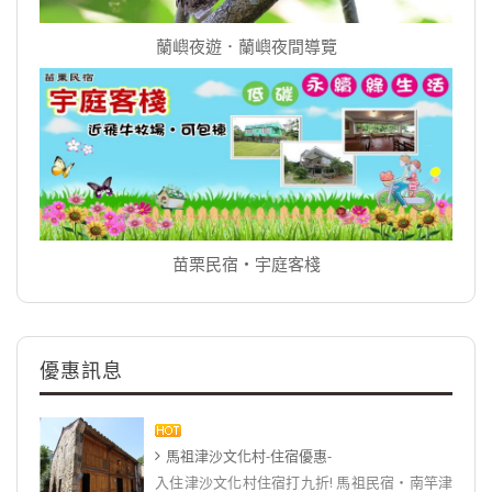
蘭嶼夜遊．蘭嶼夜間導覽
苗栗民宿‧宇庭客棧
優惠訊息
馬祖津沙文化村-住宿優惠-
入住津沙文化村住宿打九折! 馬祖民宿‧南竿津