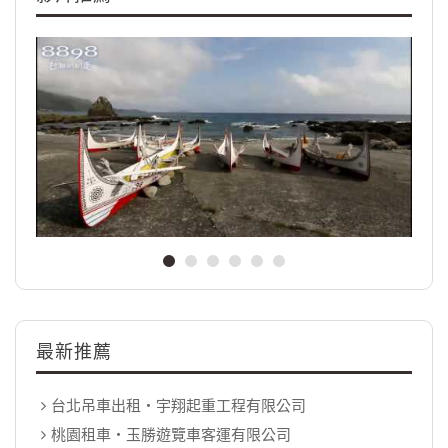
最新推薦
台北吊車出租‧宇翔起重工程有限公司
桃園租車‧玉勝遊覽車客運有限公司