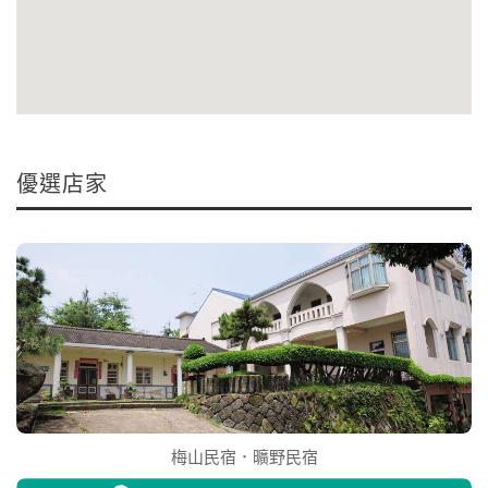
優選店家
梅山民宿．曠野民宿