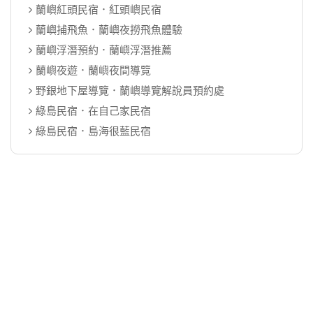
蘭嶼紅頭民宿．紅頭嶼民宿
蘭嶼捕飛魚．蘭嶼夜撈飛魚體驗
蘭嶼浮潛預約．蘭嶼浮潛推薦
蘭嶼夜遊．蘭嶼夜間導覽
野銀地下屋導覽．蘭嶼導覽解說員預約處
綠島民宿．在自己家民宿
綠島民宿．島海很藍民宿