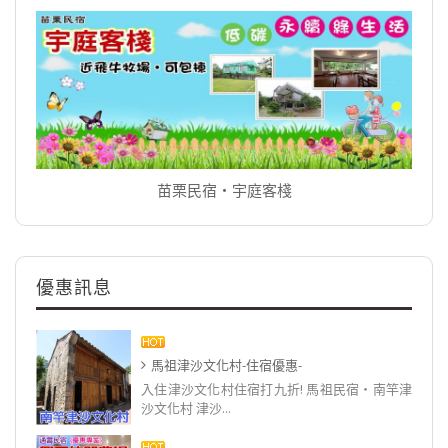
苗栗民宿‧宇庭客棧
優惠訊息
馬祖津沙文化村-住宿優惠-
入住津沙文化村住宿打九折! 馬祖民宿‧南竿津
沙文化村 津沙...