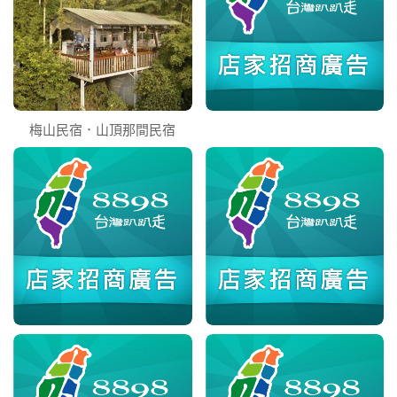
梅山民宿．山頂那間民宿