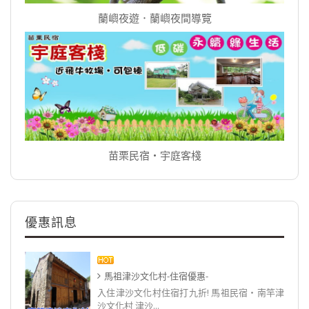
蘭嶼夜遊．蘭嶼夜間導覽
苗栗民宿‧宇庭客棧
優惠訊息
馬祖津沙文化村-住宿優惠-
入住津沙文化村住宿打九折! 馬祖民宿‧南竿津
沙文化村 津沙...