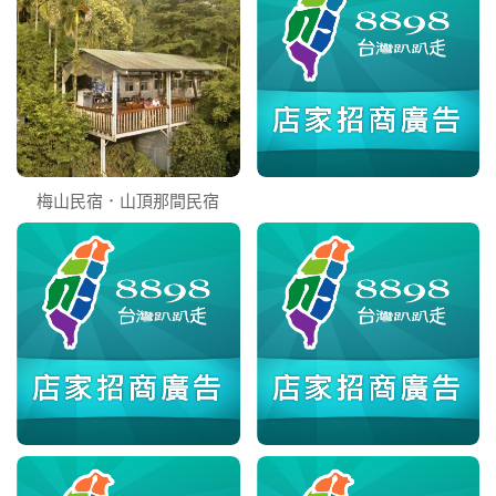
梅山民宿．山頂那間民宿