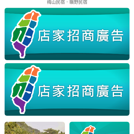
梅山民宿．曠野民宿