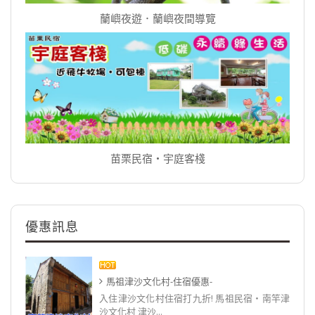
蘭嶼夜遊．蘭嶼夜間導覽
苗栗民宿‧宇庭客棧
優惠訊息
馬祖津沙文化村-住宿優惠-
入住津沙文化村住宿打九折! 馬祖民宿‧南竿津
沙文化村 津沙...