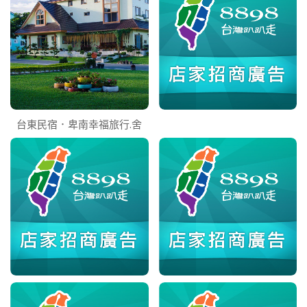
台東民宿．卑南幸福旅行.舍