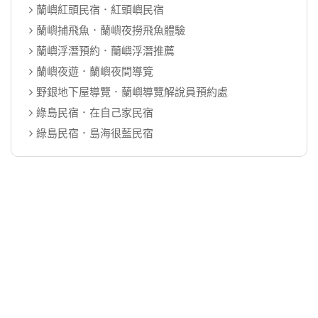
蘭嶼紅頭民宿．紅頭嶼民宿
蘭嶼捕飛魚．蘭嶼夜撈飛魚體驗
蘭嶼浮潛預約．蘭嶼浮潛推薦
蘭嶼夜遊．蘭嶼夜間導覽
野銀地下屋導覽．蘭嶼導覽解說員預約處
綠島民宿．在自己家民宿
綠島民宿．島海很藍民宿