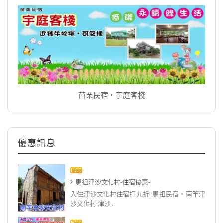
苗栗民宿‧宇庭客棧
優惠訊息
馬祖津沙文化村-住宿優惠-
入住津沙文化村住宿打九折! 馬祖民宿‧南竿津
沙文化村 津沙...