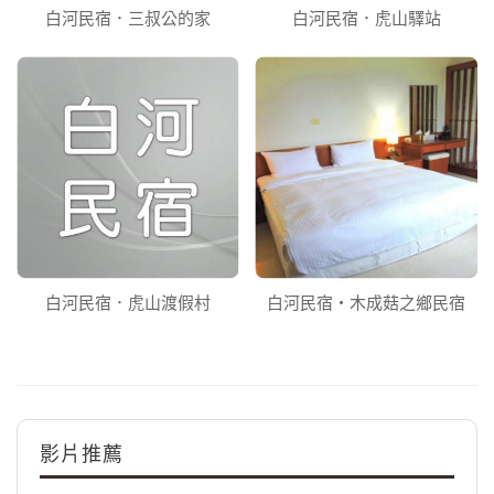
白河民宿．三叔公的家
白河民宿．虎山驛站
白河民宿．虎山渡假村
白河民宿‧木成菇之鄉民宿
影片推薦