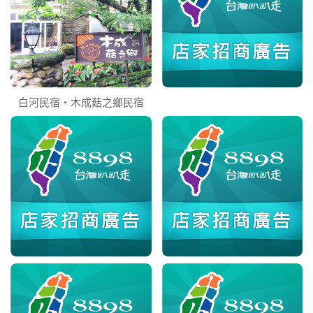
白河民宿‧木成菇之鄉民宿