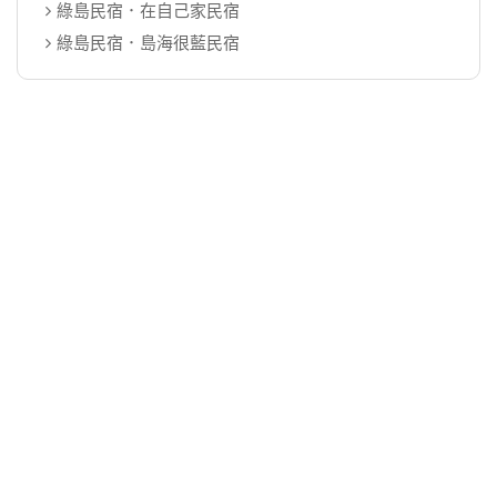
綠島民宿．在自己家民宿
綠島民宿．島海很藍民宿