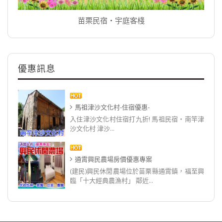
苗栗民宿‧宇庭客棧
優惠訊息
馬祖津沙文化村-住宿優惠-
入住津沙文化村住宿打九折! 馬祖民宿‧南竿津
沙文化村 津沙...
通霄興民農場房價優惠專案
(建民)興民休閒農場位於苗栗縣通霄鎮，福至興
臨「十大經典農漁村」 鄰近...