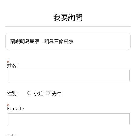
我要詢問
蘭嶼朗島民宿．朗島三條飛魚
姓名：
性別：
小姐
先生
E-mail：