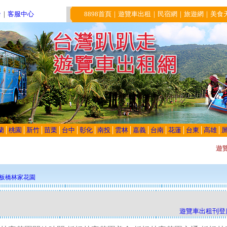
e
｜
客服中心
8898首頁
｜
遊覽車出租
｜
民宿網
｜
旅遊網
｜
美食
蘭
│
桃園
│
新竹
│
苗栗
│
台中
│
彰化
│
南投
│
雲林
│
嘉義
│
台南
│
花蓮
│
台東
│
高雄
│
遊
板橋林家花園
遊覽車出租刊登