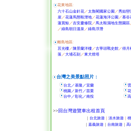
花東地區:
六十石山金針花
／
太魯閣國家公園
／
秀姑巒
崖
／
花蓮馬態鞍溼地
／
花蓮海洋公園
／
慕谷
蓮賞鯨
／
吉安慶修院
／
馬太鞍濕地生態園區
／
綠島朝日溫泉
／
綠島浮潛
離島地區:
莒光樓
／
陳景蘭洋樓
／
古寧頭戰史館
／
得月
落
／
大埔石刻
／
東犬燈塔
台灣之美景點照片：
台北／基隆／宜蘭
桃園／新竹／苗栗
台中／彰化／南投
>>
回台灣遊覽車出租首頁
｜
台北旅遊
｜
淡水旅遊
｜
｜
嘉義旅遊
｜
台南旅遊
｜
高