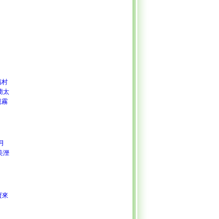
福村
蘭太
觀霧
月
美溼
寶來