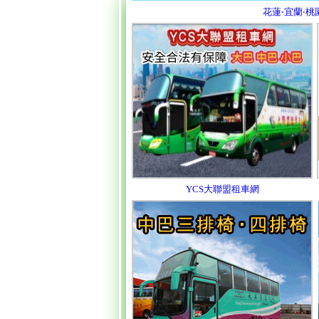
花蓮‧宜蘭‧
YCS大聯盟租車網