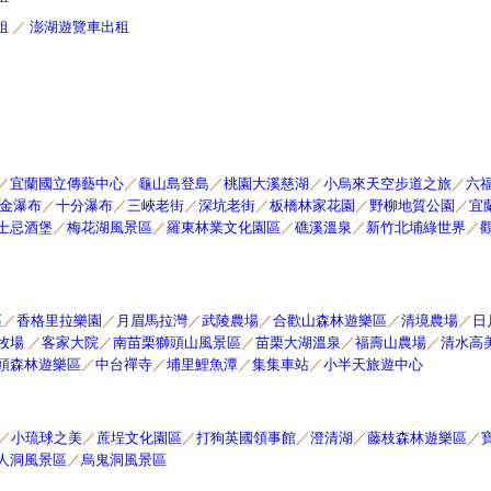
租
／
澎湖遊覽車出租
／
宜蘭國立傳藝中心
／
龜山島登島
／
桃園大溪慈湖
／
小烏來天空步道之旅
／
六
金瀑布
／
十分瀑布
／
三峽老街
／
深坑老街
／
板橋林家花園
／
野柳地質公園
／
宜
士忌酒堡
／
梅花湖風景區
／
羅東林業文化園區
／
礁溪溫泉
／
新竹北埔綠世界
／
區
／
香格里拉樂園
／
月眉馬拉灣
／
武陵農場
／
合歡山森林遊樂區
／
清境農場
／
日
牧場
／
客家大院
／
南苗栗獅頭山風景區
／
苗栗大湖溫泉
／
福壽山農場
／
清水高
頭森林遊樂區
／
中台禪寺
／
埔里鯉魚潭
／
集集車站
／
小半天旅遊中心
／
小琉球之美
／
蔗埕文化園區
／
打狗英國領事館
／
澄清湖
／
藤枝森林遊樂區
／
人洞風景區
／
烏鬼洞風景區