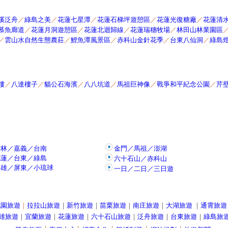
溪泛舟
／
綠島之美
／
花蓮七星潭
／
花蓮石梯坪遊憩區
／
花蓮光復糖廠
／
花蓮清
慕魚廊道
／
花蓮月洞遊憩區
／
花蓮北迴歸線
／
花蓮瑞穗牧場
／
林田山林業園區
／
雲山水自然生態農莊
／
鯉魚潭風景區
／
赤科山金針花季
／
台東八仙洞
／
綠島
樓
／
八達樓子
／
貓公石海濱
／
八八坑道
／
馬祖巨神像
／
戰爭和平紀念公園
／
芹
雲林／嘉義／台南
金門／馬祖／澎湖
花蓮／台東／綠島
六十石山／赤科山
高雄／屏東／小琉球
一日／二日／三日遊
桃園旅遊
｜
拉拉山旅遊
｜
新竹旅遊
｜
苗栗旅遊
｜
南庄旅遊
｜
大湖旅遊
｜
通霄旅遊
雄旅遊
｜
宜蘭旅遊
｜
花蓮旅遊
｜
六十石山旅遊
｜
泛舟旅遊
｜
台東旅遊
｜
綠島旅