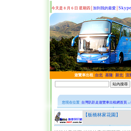
Skyp
今天是 8 月 6 日 星期四
│
加到我的最愛
│
遊覽車出租
台北
│
基隆
│
新北
│
宜
您現在位置:
台灣趴趴走遊覽車出租網首頁
→
【板橋林家花園】