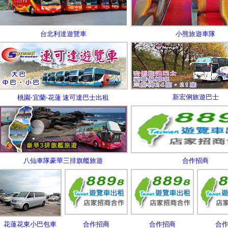
台北利達遊覽車
小熊旅遊車隊
新宏俐旅遊巴士
桃園‧宜蘭‧花蓮 速可達巴士出租
八仙車隊豪華三排旗艦旅遊
合作招商
花蓮花東小巴包車
合作招商
合作招商
合