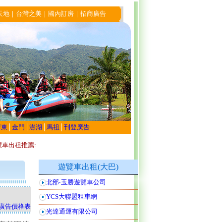
天地
｜
台灣之美
｜
國內訂房
｜
招商廣告
屏東
│
金門
│
澎湖
│
馬祖
│
刊登廣告
覽車出租推薦:
遊覽車出租(大巴)
北部‧玉勝遊覽車公司
YCS大聯盟租車網
廣告價格表
光達通運有限公司