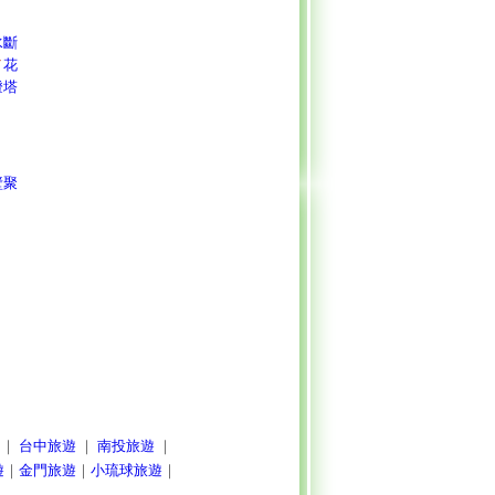
水斷
／
花
燈塔
壁聚
｜
台中旅遊
｜
南投旅遊
｜
遊
｜
金門旅遊
｜
小琉球旅遊
｜