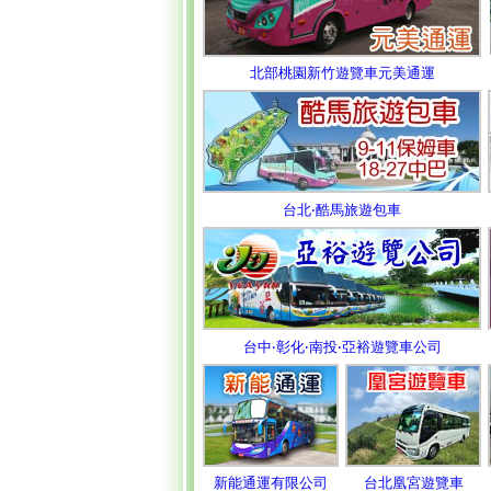
北部桃園新竹遊覽車元美通運
台北‧酷馬旅遊包車
台中‧彰化‧南投‧亞裕遊覽車公司
新能通運有限公司
台北凰宮遊覽車