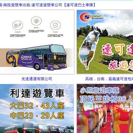
桃園‧南投遊覽車出租-速可達遊覽車公司【速可達巴士車隊】
光達通運有限公司
高雄．台南．嘉義速可達包