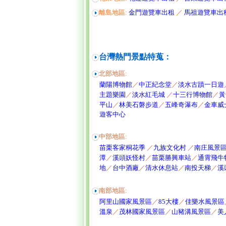
離島地區:
金門遊覽車出租
／
馬祖遊覽車出
台灣熱門景點特蒐：
北部地區:
蘭陽博物館
／
中正紀念堂
／
淡水古蹟一日遊
主題樂園
／
淡水紅毛城
／
十三行博物館
／
黃
平山
／
林美石磐步道
／
五峰奇瀑布
／
金車威
遊客中心
中部地區:
苗栗客家桐花季
／
九族文化村
／
南庄風景
潭
／
溪頭妖怪村
／
苗栗勝興車站
／
通霄飛牛
地
／
台中酒廠
／
清水休息站
／
南投天梯
／
溪
南部地區:
阿里山國家風景區
／
85大樓
／
佳樂水風景區
溫泉
／
茂林國家風景區
／
山豬溝風景區
／
美