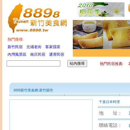
熱門搜尋:
新竹民宿
北埔老街
客家擂茶
內灣風景區
南庄民宿
通霄民宿
熱門民宿推薦:
8898
新竹美食網
-新竹縣市
千葉日本料理
地 址：
聯絡電話：