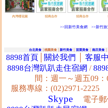
內灣櫻花園
招商合作
招商合作
>>回新竹美食網
>>新竹
台北美食
│桃園美食 │
新竹美食
│
苗栗美食
│
南庄美食
│
8898首頁
│
關於我們
│
客服
8898台灣趴趴走住宿網
/
88
間：週一～週五09：00～1
服務專線：(02)2971-2225
Skype
電子郵