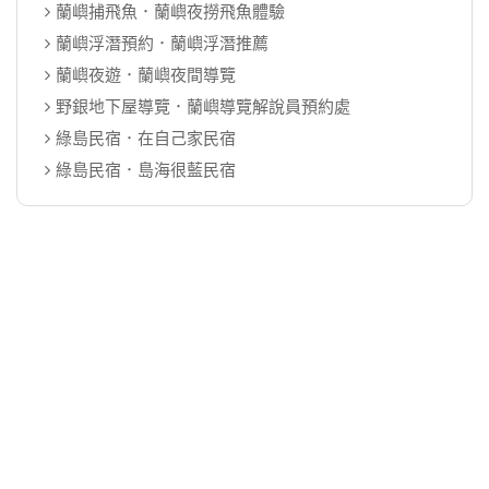
蘭嶼捕飛魚．蘭嶼夜撈飛魚體驗
蘭嶼浮潛預約．蘭嶼浮潛推薦
蘭嶼夜遊．蘭嶼夜間導覽
野銀地下屋導覽．蘭嶼導覽解說員預約處
綠島民宿．在自己家民宿
綠島民宿．島海很藍民宿