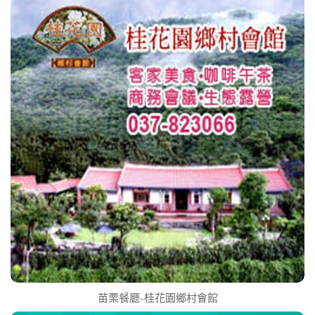
苗栗餐廳-桂花園鄉村會館