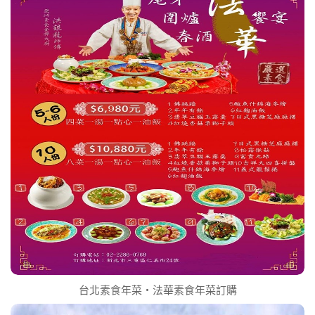
台北素食年菜‧法華素食年菜訂購