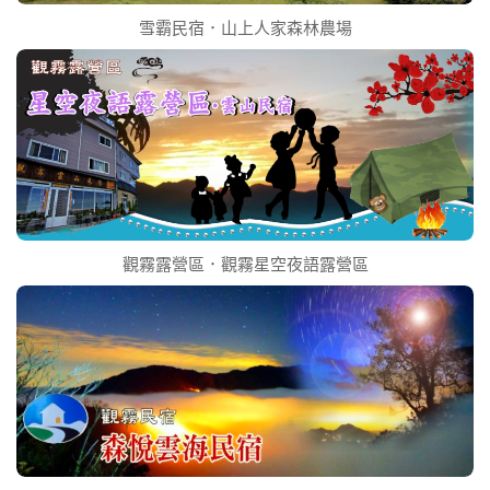
雪霸民宿．山上人家森林農場
觀霧露營區．觀霧星空夜語露營區