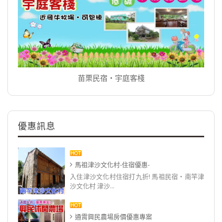
苗栗民宿‧宇庭客棧
優惠訊息
馬祖津沙文化村-住宿優惠-
入住津沙文化村住宿打九折! 馬祖民宿‧南竿津
沙文化村 津沙...
通霄興民農場房價優惠專案