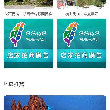
尖石民宿．鎮西堡森籟園民宿
橫山民宿‧忘憂農莊
地區推薦