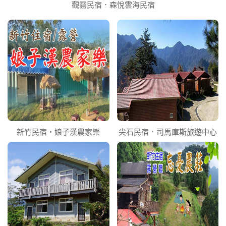
觀霧民宿．森悅雲海民宿
新竹民宿‧娘子漢農家樂
尖石民宿．司馬庫斯旅遊中心