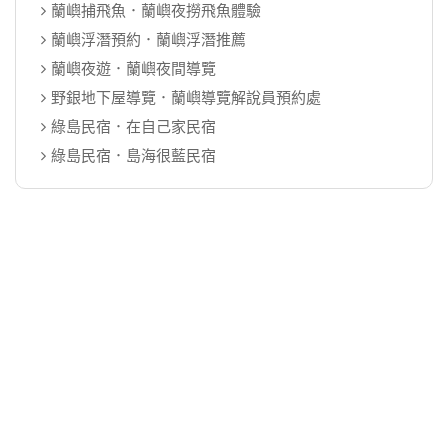
蘭嶼捕飛魚．蘭嶼夜撈飛魚體驗
蘭嶼浮潛預約．蘭嶼浮潛推薦
蘭嶼夜遊．蘭嶼夜間導覽
野銀地下屋導覽．蘭嶼導覽解說員預約處
綠島民宿．在自己家民宿
綠島民宿．島海很藍民宿