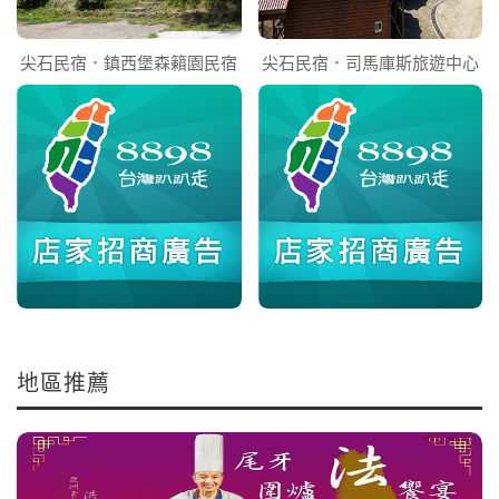
尖石民宿．鎮西堡森籟園民宿
尖石民宿．司馬庫斯旅遊中心
地區推薦