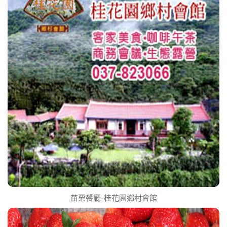
苗栗餐廳-桂花園鄉村會館