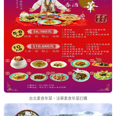
台北素食年菜‧法華素食年菜訂購