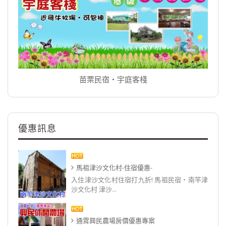
苗栗民宿‧宇庭客棧
優惠訊息
馬祖津沙文化村-住宿優惠-
入住津沙文化村住宿打九折! 馬祖民宿‧南竿津
沙文化村 津沙...
通霄興民農場房價優惠專案