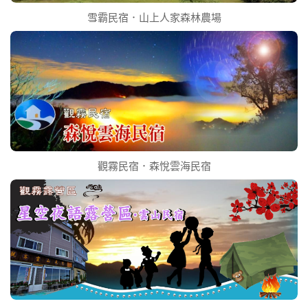
雪霸民宿．山上人家森林農場
觀霧民宿．森悅雲海民宿