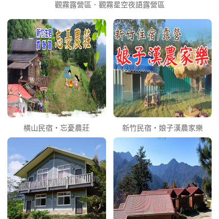
觀霧露營區．觀霧星空夜語露營區
橫山民宿‧忘憂農莊
新竹民宿‧娘子漢農家樂