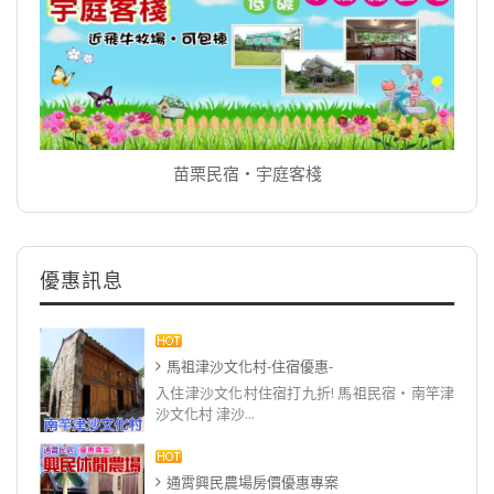
苗栗民宿‧宇庭客棧
優惠訊息
馬祖津沙文化村-住宿優惠-
入住津沙文化村住宿打九折! 馬祖民宿‧南竿津
沙文化村 津沙...
通霄興民農場房價優惠專案