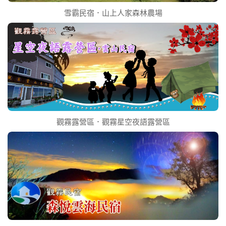
雪霸民宿．山上人家森林農場
觀霧露營區．觀霧星空夜語露營區