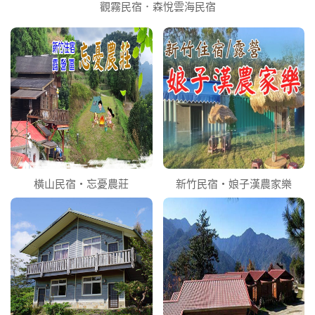
觀霧民宿．森悅雲海民宿
橫山民宿‧忘憂農莊
新竹民宿‧娘子漢農家樂