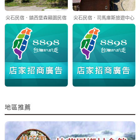
尖石民宿．鎮西堡森籟園民宿
尖石民宿．司馬庫斯旅遊中心
地區推薦