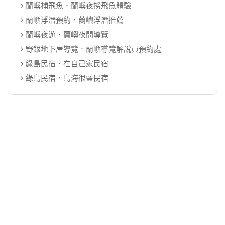
蘭嶼捕飛魚．蘭嶼夜撈飛魚體驗
蘭嶼浮潛預約．蘭嶼浮潛推薦
蘭嶼夜遊．蘭嶼夜間導覽
野銀地下屋導覽．蘭嶼導覽解說員預約處
綠島民宿．在自己家民宿
綠島民宿．島海很藍民宿