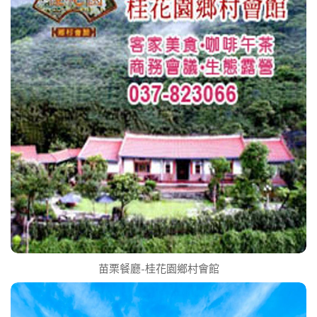
苗栗餐廳-桂花園鄉村會館