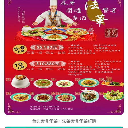
台北素食年菜‧法華素食年菜訂購