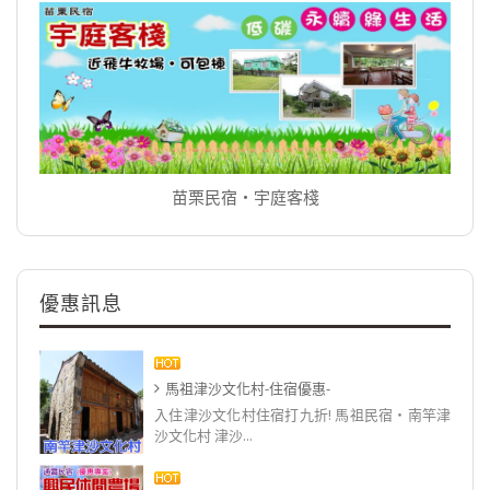
苗栗民宿‧宇庭客棧
優惠訊息
馬祖津沙文化村-住宿優惠-
入住津沙文化村住宿打九折! 馬祖民宿‧南竿津
沙文化村 津沙...