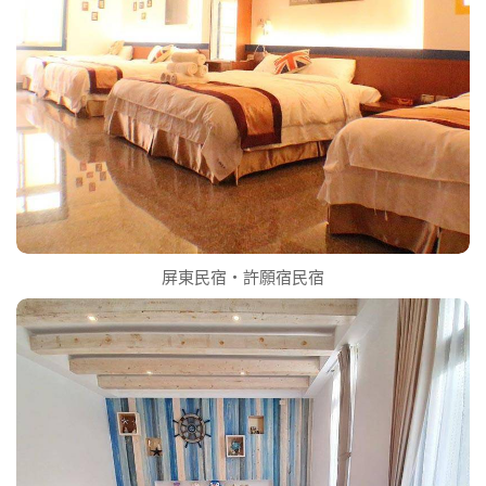
屏東民宿‧許願宿民宿