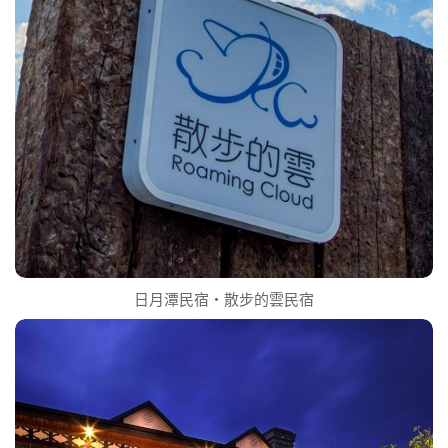
日月潭民宿‧散步的雲民宿