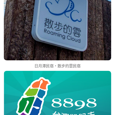
日月潭民宿‧散步的雲民宿