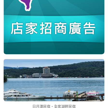
日月潭民宿‧全家湖畔民宿