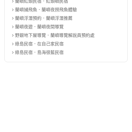
蘭嶼紅頭民宿．紅頭嶼民宿
蘭嶼捕飛魚．蘭嶼夜撈飛魚體驗
蘭嶼浮潛預約．蘭嶼浮潛推薦
蘭嶼夜遊．蘭嶼夜間導覽
野銀地下屋導覽．蘭嶼導覽解說員預約處
綠島民宿．在自己家民宿
綠島民宿．島海很藍民宿