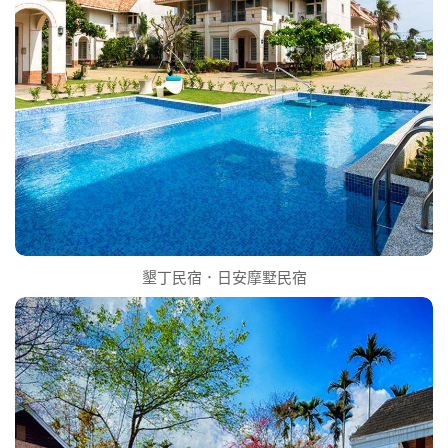
墾丁民宿．日安摩墅民宿