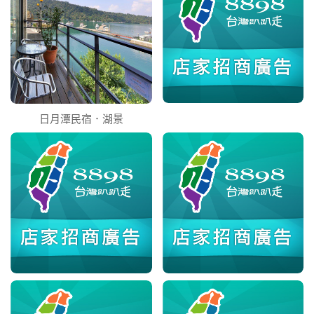
日月潭民宿．湖景