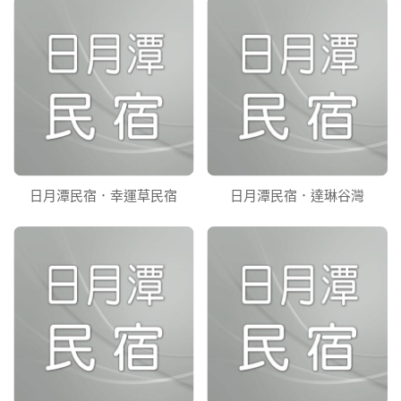
日月潭民宿．幸運草民宿
日月潭民宿．達琳谷灣