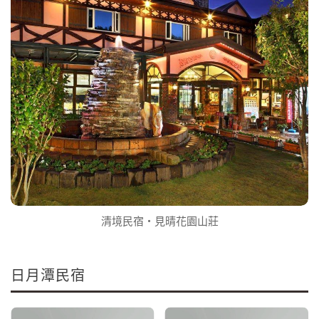
清境民宿‧見晴花園山莊
日月潭民宿