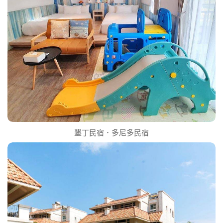
墾丁民宿．多尼多民宿