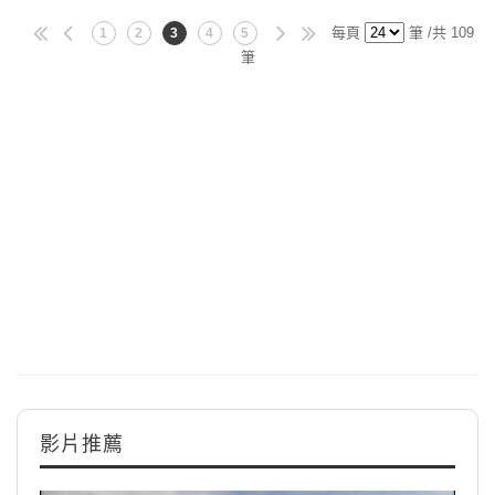
每頁
筆 /共 109
1
2
3
4
5
筆
影片推薦