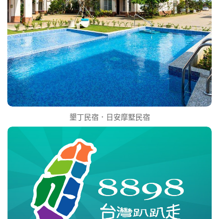
墾丁民宿．日安摩墅民宿