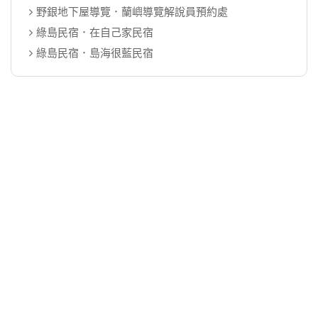
野銀地下屋導覽．蘭嶼導覽解說員預約處
綠島民宿．在自己家民宿
綠島民宿．島海很藍民宿