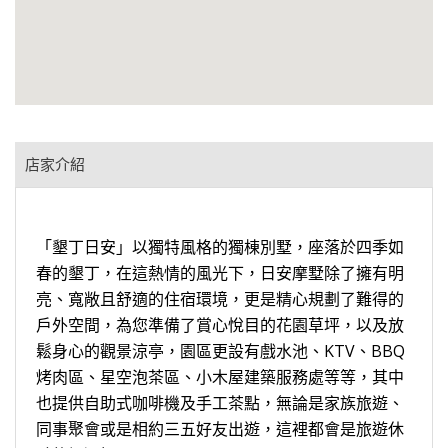
店家介紹
「墾丁日安」以獨特風格的獨棟別墅，座落於四季如
春的墾丁，在這熱情的風光下，日安摩墅除了擁有明
亮、寬敞且舒適的住宿環境，更是精心規劃了難得的
戶外空間，為您準備了賞心悅目的花園草坪，以及放
鬆身心的觀景涼亭，園區更設有戲水池、KTV、BBQ
烤肉區、星空泡茶區、小木屋建築服務處等等，其中
也提供自助式咖啡機及手工茶點，無論是家族旅遊、
同事聚會或是相約三五好友出遊，這裡都會是旅遊休