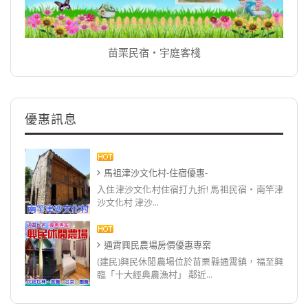
苗栗民宿‧宇庭客棧
優惠訊息
馬祖津沙文化村-住宿優惠-
入住津沙文化村住宿打九折! 馬祖民宿‧南竿津
沙文化村 津沙...
通霄興民農場房價優惠專案
(建民)興民休閒農場位於苗栗縣通霄鎮，福至興
臨「十大經典農漁村」 鄰近...