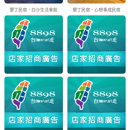
墾丁民宿．白沙生活會館
墾丁民宿．心想事成民宿