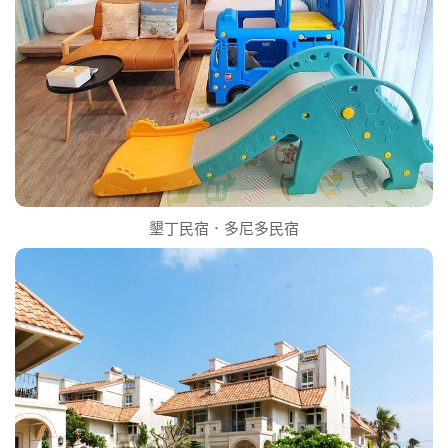
墾丁民宿．多尼多民宿