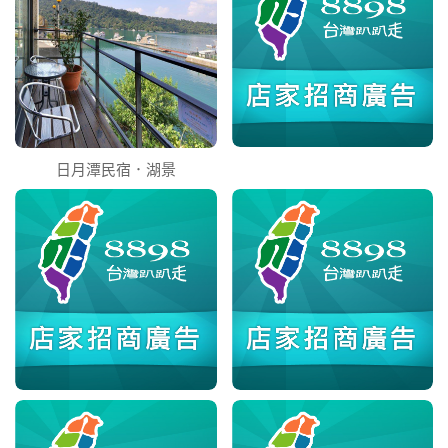
日月潭民宿．湖景