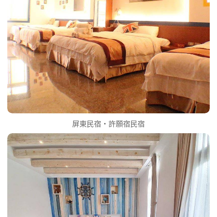
屏東民宿‧許願宿民宿