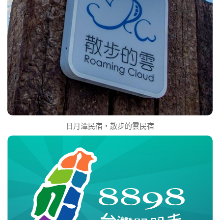
日月潭民宿‧散步的雲民宿