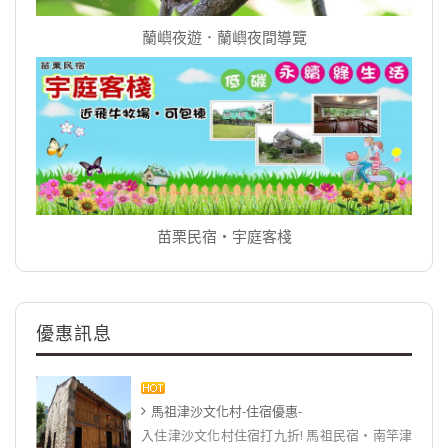
蘭嶼夜遊．蘭嶼夜間導覽
苗栗民宿‧宇庭客棧
優惠訊息
馬祖津沙文化村-住宿優惠-
入住津沙文化村住宿打九折! 馬祖民宿‧南竿津