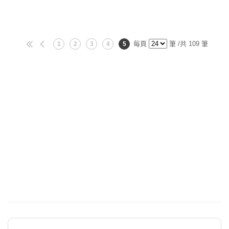
每頁
筆 /共 109 筆
1
2
3
4
5