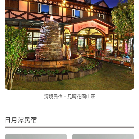
清境民宿‧見晴花園山莊
日月潭民宿