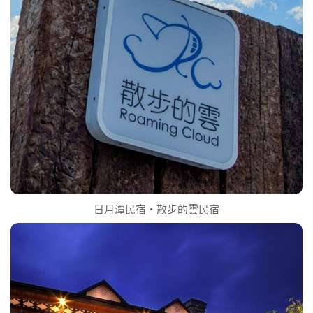
日月潭民宿‧散步的雲民宿