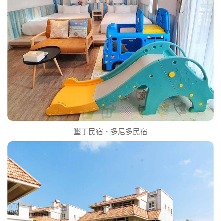
墾丁民宿．多尼多民宿