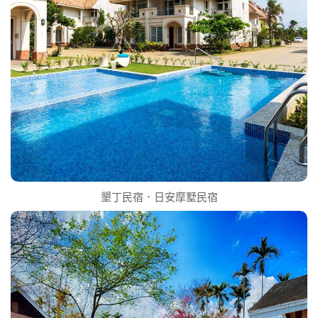
墾丁民宿．日安摩墅民宿