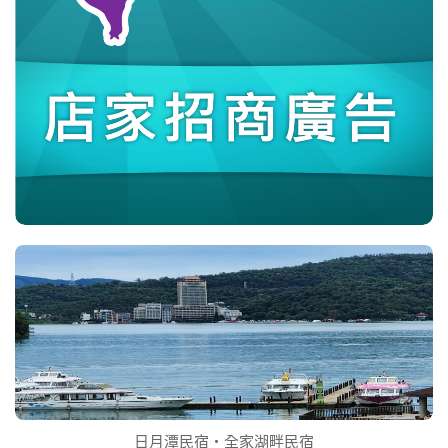
日月潭民宿‧全家湖畔民宿